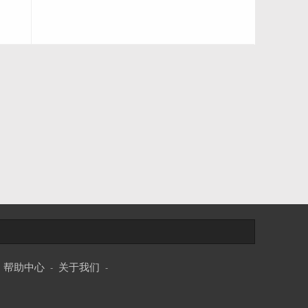
帮助中心
关于我们
-
-